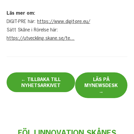
Läs mer om:
DIGIT-PRE här:
https://www.digit-pre.eu/
Sätt Skåne i Rörelse här:
https://utveckling.skane.se/te...
← TILLBAKA TILL
LÄS PÅ
NYHETSARKIVET
MYNEWSDESK
→
FÖLJ INNOVATION SKÅNES